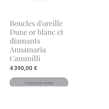
Boucles d'oreille
Dune or blanc et
diamants
Annamaria
Cammilli
Prix
4 390,00 €
Contactez-nous!
Magnifiques boucles d'oreille
Dune en or ro blanc et diamants
de la Maison italienne Annamaria