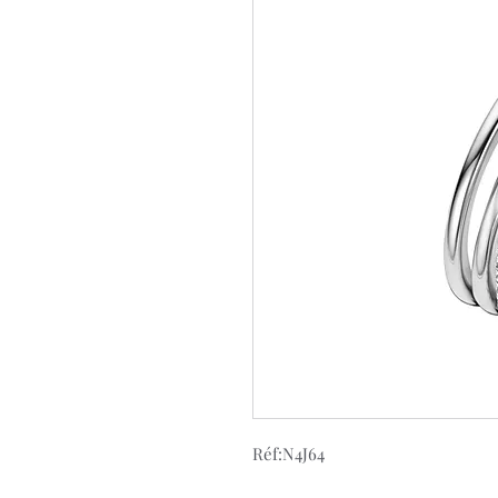
Réf:N4J64