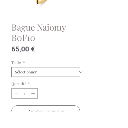
Bague Naiomy
B0F10
Prix
65,00 €
Taille
*
Quantité
*
Ajouter au panier
Bague Naiomy en argent plaqué