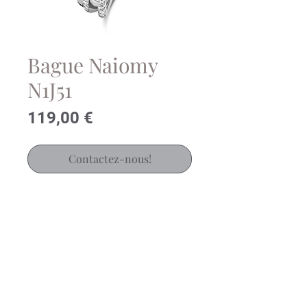
Bague Naiomy
N1J51
Prix
119,00 €
Contactez-nous!
Bague Naiomy en argent rhodié et
oxydes de zirconium
Pour choisir la bonne taille,
référez-vous à notre baguier en
ligne