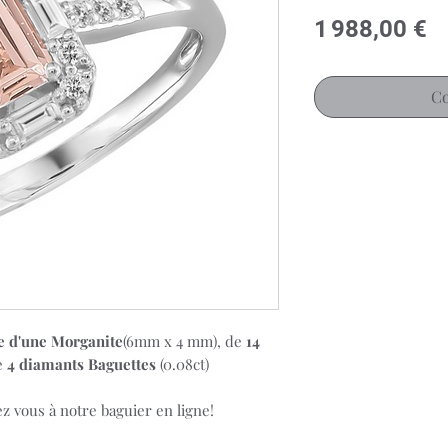
Pr
1 988,00 €
Co
ie d'une Morganite
(6mm x 4 mm), de
14
de
4 diamants Baguettes
(0.08ct)
ez vous à notre baguier en ligne!