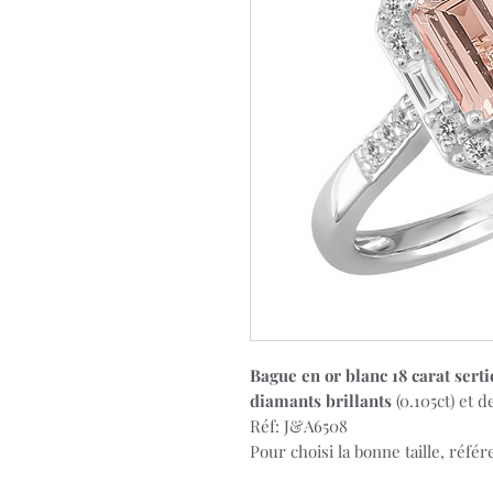
Bague en or blanc 18 carat sert
diamants brillants
(0.105ct) et 
Réf: J&A6508
Pour choisi la bonne taille, référ