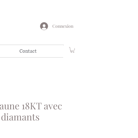
Connexion
Contact
jaune 18KT avec
t diamants