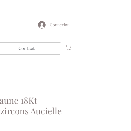
Connexion
Contact
jaune 18Kt
 zircons Aucielle
x