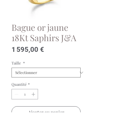
Bague or jaune
18Kt Saphirs J&A
Prix
1 595,00 €
Taille
*
Quantité
*
Ajouter au panier
Bague en or jaune et or blanc 18