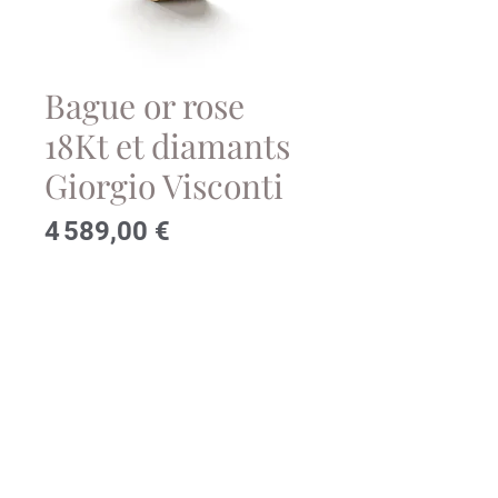
Bague or rose
18Kt et diamants
Giorgio Visconti
Prix
4 589,00 €
Contactez-nous!
Poids totals des pierres: 0.87cts
Réf: AR16655
© 2023 Bijouterie Stievenart.