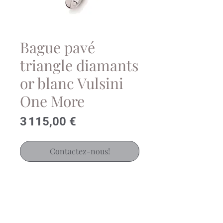
Bague pavé
triangle diamants
or blanc Vulsini
One More
Prix
3 115,00 €
Contactez-nous!
Très belle bague coeur diamants
en or blanc 18 carats One More
Poids diamants: 0.43ct
Ref.: 053629A