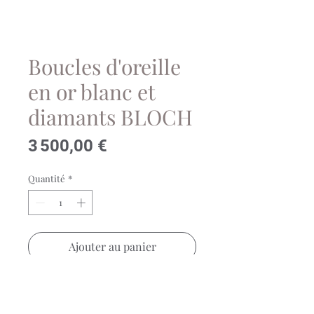
Boucles d'oreille
en or blanc et
diamants BLOCH
Prix
3 500,00 €
Quantité
*
Ajouter au panier
Magnifique paire de boucles
d'oreille en or blanc 18 carats et