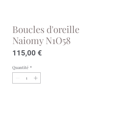
Boucles d'oreille
Naiomy N1O58
Prix
115,00 €
Quantité
*
Ajouter au panier
Boucles d'oreille Naiomy en
argent rhodié et oxydes de
zirconium