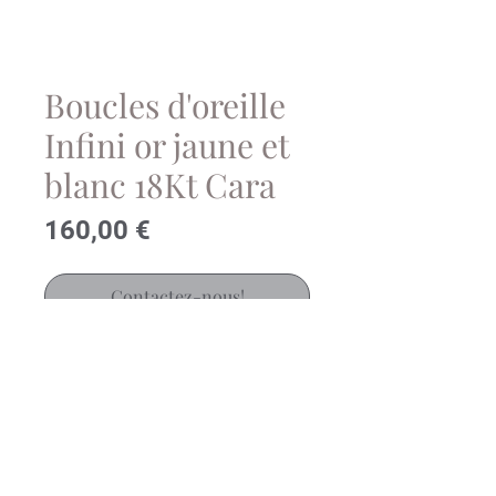
Boucles d'oreille
Infini or jaune et
blanc 18Kt Cara
Prix
160,00 €
Contactez-nous!
Jolie paire de puces d'oreille en or
jaune et blanc 18 carats motif
infini
Ref.: CA050 / AE0081M