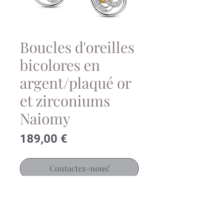
Boucles d'oreilles
bicolores en
argent/plaqué or
et zirconiums
Naiomy
Prix
189,00 €
Contactez-nous!
Boucles d'oreilles, système de
créole pendantes, avec motifs en
argent et plaqué or serties de