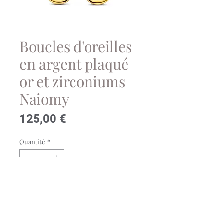
Boucles d'oreilles
en argent plaqué
or et zirconiums
Naiomy
Prix
125,00 €
Quantité
*
Ajouter au panier
Réf:N4U56