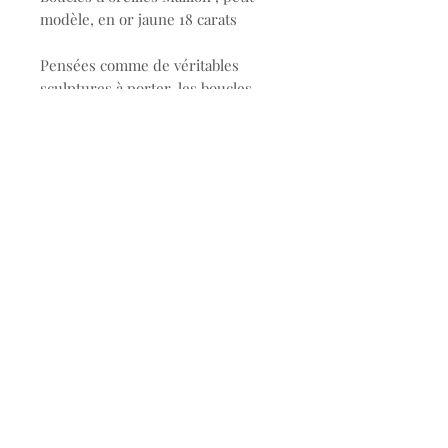
modèle, en or jaune 18 carats
Pensées comme de véritables
sculptures à porter, les boucles
d’oreilles Maillon petit modèle en
or jaune 18 carats traduisent
l’approche architecturale
singulière de la Maison dinh van.
Inspirée des chaînes de la place de
l’Opéra à Paris, leur forme incarne
l’idée d’un lien à la fois solide et
fluide.
Réf: 860.501
© 2023 Bijouterie Stievenart.
Conditions générales de
ventes