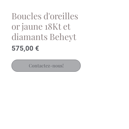
Boucles d'oreilles
or jaune 18Kt et
diamants Beheyt
Prix
575,00 €
Contactez-nous!
Boucles d'oreilles en or jaune
18carats serti de 6 diamants
brillants 0.02ct
Réf: 060971A