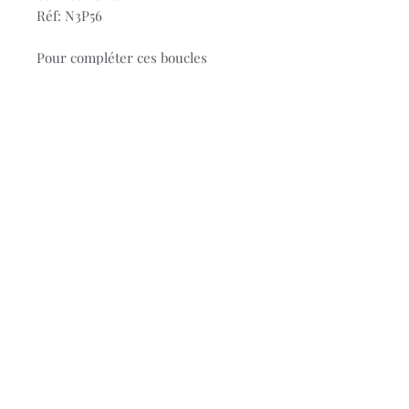
Réf: N3P56
Pour compléter ces boucles
d'oreilles, il existe:
le collier assorti N3P55 à 125€
la bague assorti N3P54 à 149€
(Disponible en magasin ou sur
commande, n'hésitez pas à nous
contacter au 065/35.39.06)
Vous pouvez aussi consulter leur
site en ligne:
Naiomy
© 2023 Bijouterie Stievenart.
Conditions générales de
ventes