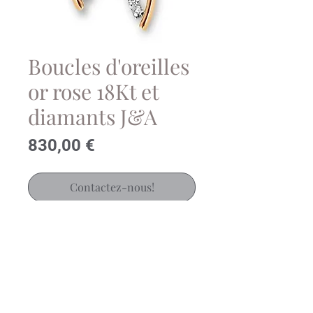
Boucles d'oreilles
or rose 18Kt et
diamants J&A
Prix
830,00 €
Contactez-nous!
Boucles d'oreilles en or rose 18
carat et diamants brillants
Poids totals des pierres: 0.13ct
Réf: J&A983