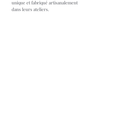
unique et fabriqué artisanalement
dans leurs ateliers.
composition:or 18 carats (750
millièmes) et résine
info taille:17 cm avec anneau
intermédiaire à 16 cm
Il existe une multitude de
couleurs, vous pouvez vous rendre
en magasin ou sur leur
site:
https://www.gigiclozeau.fr/
Réf: b3gi001
© 2023 Bijouterie Stievenart.
Conditions générales de
ventes