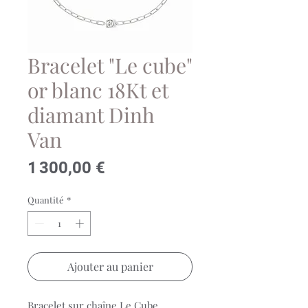
Bracelet "Le cube"
or blanc 18Kt et
diamant Dinh
Van
Prix
1 300,00 €
Quantité
*
Ajouter au panier
Bracelet sur chaîne Le Cube