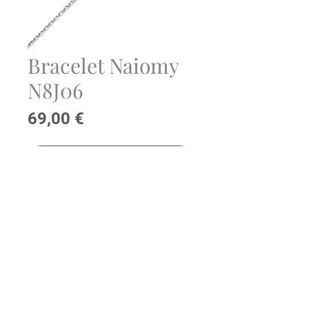
Bracelet Naiomy
N8J06
Prix
69,00 €
Contactez-nous!
Bracelet coeur Naiomy en argent
rhodié et oxydes de zirconium
© 2023 Bijouterie Stievenart.
Conditions générales de
ventes