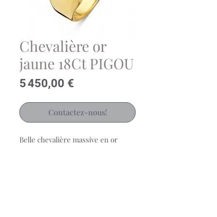
Chevalière or
jaune 18Ct PIGOU
Prix
5 450,00 €
Contactez-nous!
Belle chevalière massive en or
jaune 18Ct
Effet satiné sur la table (12x12)
Une gravure peut être envisagée et
offerte par la maison!
PIGOU JC0663