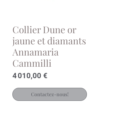
Collier Dune or
jaune et diamants
Annamaria
Cammilli
Prix
4 010,00 €
Contactez-nous!
Magnifique collier Dune en or
jaune yellow sunrise et diamants
de la Maison italienne Annamaria
Cammilli