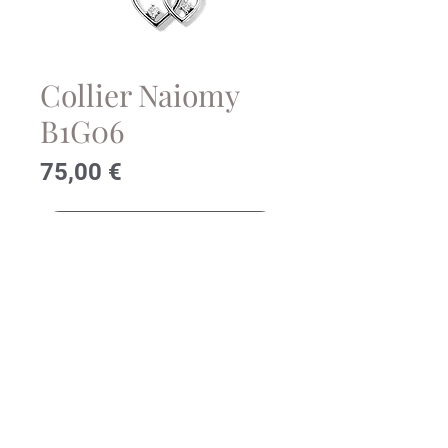
Collier Naiomy
B1G06
Prix
75,00 €
Contactez-nous!
Collier Naiomy en argent rhodié
et oxydes de zirconium
© 2023 Bijouterie Stievenart.
Conditions générales de
ventes