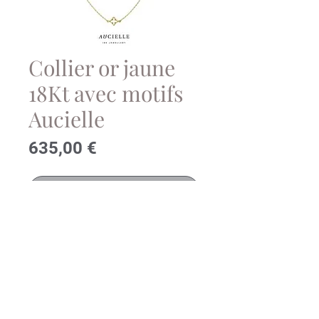
Collier or jaune
18Kt avec motifs
Aucielle
Prix
635,00 €
Contactez-nous!
Longueur : 49 cm + 2cm +2cm
Réf:AK0102B/45