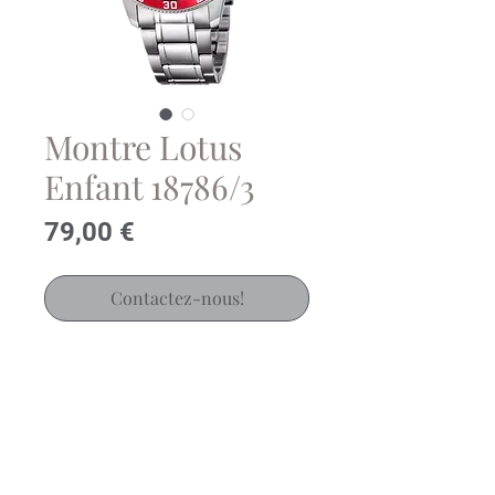
Montre Lotus
Enfant 18786/3
Prix
79,00 €
Contactez-nous!
Montre Lotus Enfant sur bracelet
acier
Mouvement Quartz (Pile)
Diamètre cadran 36 mm
Etanchéité 5 bar
Garantie 2 ans