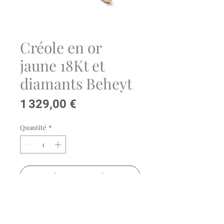
Créole en or
jaune 18Kt et
diamants Beheyt
Prix
1 329,00 €
Quantité
*
Ajouter au panier
10 Diamant(s) taille brillant :0.04 ct
Si G-H