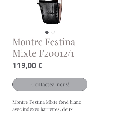
Montre Festina
Mixte F20012/1
Prix
119,00 €
Contactez-nous!
Montre Festina Mixte fond blanc
avec indexes barrettes, deux
aiguilles sur cuir noir.
-Mouvement Quartz Swiss
Made Ronda 762-h1