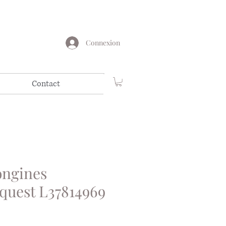
Connexion
Contact
ongines
quest L37814969
ix