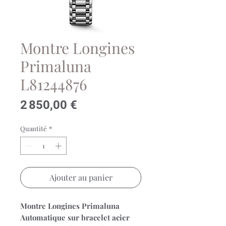
Montre Longines
Primaluna
L81244876
Prix
2 850,00 €
Quantité
*
Ajouter au panier
Montre Longines Primaluna
Automatique sur bracelet acier