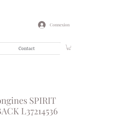
Connexion
Contact
ngines SPIRIT
BACK L37214536
ix