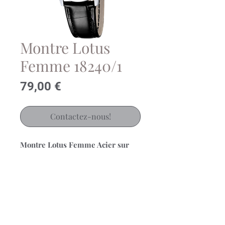
Montre Lotus
Femme 18240/1
Prix
79,00 €
Contactez-nous!
Montre Lotus Femme Acier sur
Bracelet Cuir Noir
Mouvement Quartz (Pile)
Cadran blanc chiffres arabes 30mm
Verre minéral
Etanchéité 5 bar
Garantie 2 ans