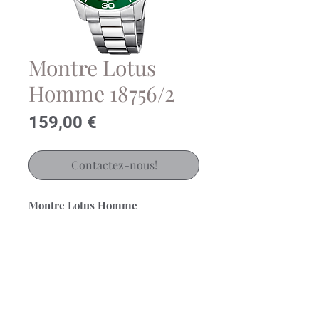
Montre Lotus
Homme 18756/2
Prix
159,00 €
Contactez-nous!
Montre Lotus Homme
Chronographe sur Bracelet Acier
Mouvement Chronographe Quartz
(Pile)
Cadran vert 44mm
Etanchéité 10 bar
Garantie 2 ans