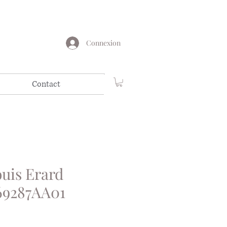
Connexion
Contact
uis Erard
69287AA01
x