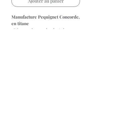
Ajouter au panier
Manufacture Pequignet Concorde,
en titane
-Réserve de
marche de 65 heures
et système de remontage à double
sens
-Couronne avec logo « Fleur-de-
Lys » en relief
-Masse oscillante ajourée avec
décoration colimaçonnage et lys en
relief
Diamètre cadran 36 mm
Étanchéité 10 bar
Garantie 5 ans
© 2023 Bijouterie Stievenart.
Conditions générales de