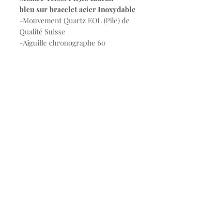
bleu sur bracelet acier Inoxydable
-Mouvement Quartz EOL (Pile) de
Qualité Suisse
-Aiguille chronographe 60
secondes au centre, Compteurs 30
minutes et 1/10 seconde, Fonctions
temps additionnel (ADD) et temps
intermédiaire (SPLIT)
-Bracelet en acier Inoxydable
-Diamètre cadran 40mm
-Fond de boîte gravé, Lunette en
verre minéral
-Glace saphir inrayable
-Etanchéité 10 bar
-Garantie 2 ans
© 2023 Bijouterie Stievenart.
Conditions générales de