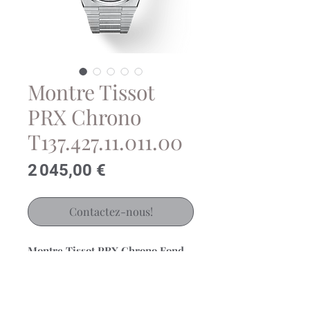
Montre Tissot
PRX Chrono
T137.427.11.011.00
Prix
2 045,00 €
Contactez-nous!
Montre Tissot PRX Chrono Fond
Panda Noir et Blanc
Mouvement Valjoux A05.H31 60
heures de réserve de marche