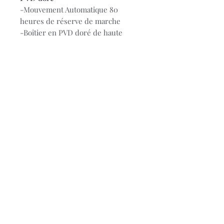
-Mouvement Automatique 80
heures de réserve de marche
-Boîtier en PVD doré de haute
qualité
-Cadran champagne
-Diamètre cadran 35 mm
-Glace saphir inrayable
-Bracelet en acier satiné doté d'une
boucle déployante à trois lames en
acier garantit un confort
inébranlable
-Etanchéité 10 bar
-Garantie 2 ans
© 2023 Bijouterie Stievenart.
Conditions générales de
ventes