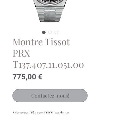
Montre Tissot
PRX
T137.407.11.051.00
Prix
775,00 €
Contactez-nous!
Montre Tissot PRX cadran
noir sur bracelet acier
Mouvement Automatique 80
heures de réserve de marche