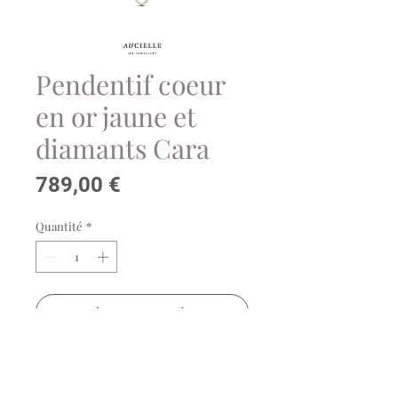
Pendentif coeur
en or jaune et
diamants Cara
Prix
789,00 €
Quantité
*
Ajouter au panier
Très joli pendentif Coeur en or
jaune 18 carats serti d'un