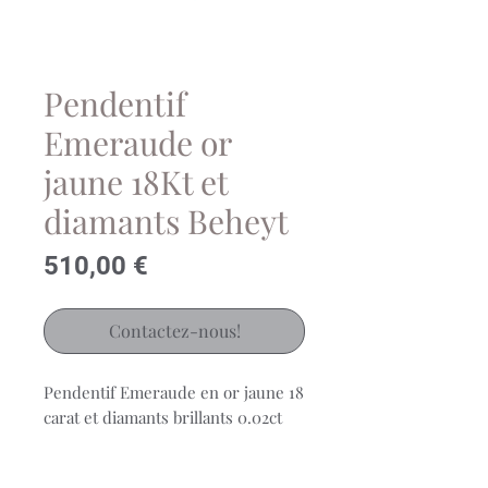
Pendentif
Emeraude or
jaune 18Kt et
diamants Beheyt
Prix
510,00 €
Contactez-nous!
Pendentif Emeraude en or jaune 18
carat et diamants brillants 0.02ct
Beheyt
Réf: 067215EA