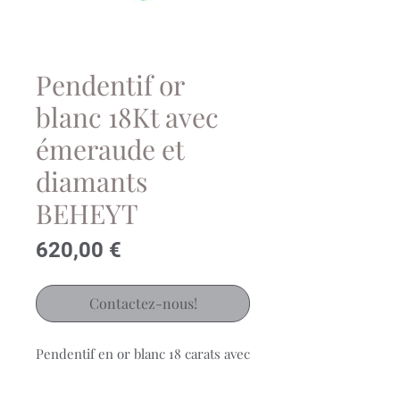
Pendentif or
blanc 18Kt avec
émeraude et
diamants
BEHEYT
Prix
620,00 €
Contactez-nous!
Pendentif en or blanc 18 carats avec
une émeraude 0.43ct et 3 diamants
brillants 0.04ct Si G-H.