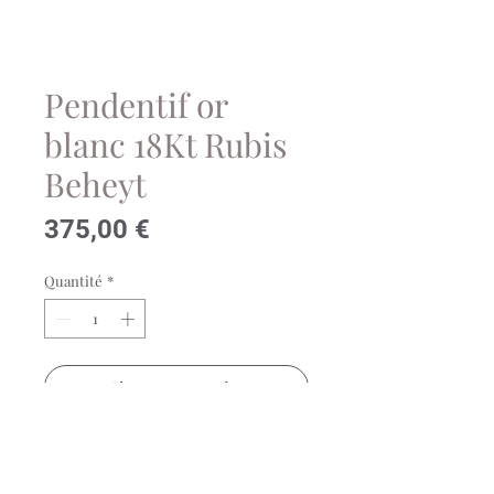
Pendentif or
blanc 18Kt Rubis
Beheyt
Prix
375,00 €
Quantité
*
Ajouter au panier
Pendentif en or blanc 18 carats
rubis (0.33ct)