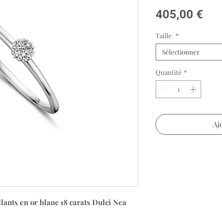
Pri
405,00 €
Taille
*
Sélectionner
Quantité
*
Aj
illants en or blanc 18 carats Dulci Nea