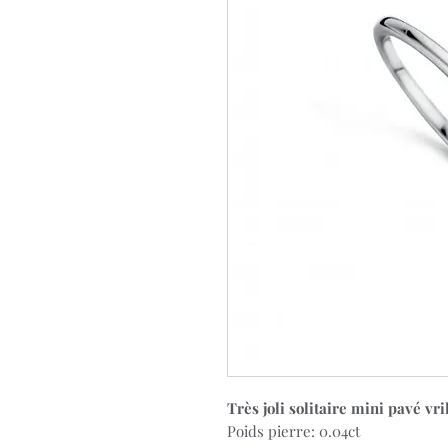
Très joli solitaire mini pavé vr
Poids pierre: 0.04ct