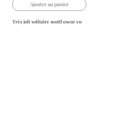
Ajouter au panier
Très joli solitaire motif coeur en
or blanc 18 carats et diamant
Dulci Nea
Poids pierre: 0.08ct
Pour choisir la bonne taille,
référez-vous à notre baguier en
ligne
Stock
Cette Bague sera de nouveau
disponible à partir de mi-novembre
2023
© 2023 Bijouterie Stievenart.
Conditions générales de
ventes