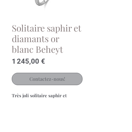
Solitaire saphir et
diamants or
blanc Beheyt
Prix
1 245,00 €
Contactez-nous!
Très joli solitaire saphir et
diamants en or blanc 18 carats
Beheyt
Poids diamants: 0.12ct
Ref.: 053883/SA
Pour choisir la bonne taille,